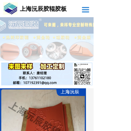
上海沅辰胶辊胶板
끀