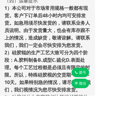
（四）温馨提示
1）本公司对于市场常用规格一般都有现
货。客户下订单后48小时内均可安排发
货。如急用须尽快发货的，请联系业务人
员说明。由于发货量大，也会有库存跟不
上的情况，造成缺货，敬请谅解。请联系
我们，我们一定会尽快安排为您发货。
2）硅胶辊的生产工艺大致可分为四个阶
段：A.胶料制备B.成型C.硫化D.表面处
理。每个工艺过程都是必须且有限定的时
📞 拨号
限。所以，特殊硅胶棍的交货期一般为7-
10天。如果特别急的情况，请尽快联系我
💬 微信
们，我们视情况为您尽快安排发货。
3）硅胶板的生产工艺相比胶辊就要简单
些，但为了保证产品的质量，请您给我们
充足的时间。一般2-3天可交货。
4）铁轴胶辊及包胶。一般会有6个工艺流
程：A.清洗胶辊铁芯B.胶辊铁芯表面粗糙