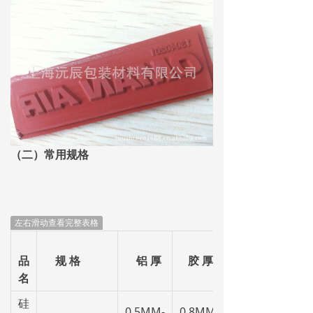
（二）常用规格
左右滑动查看完整表格
品
规 格
铝 厚
胶 厚
名
硅
0.5MM-
0.8MM-