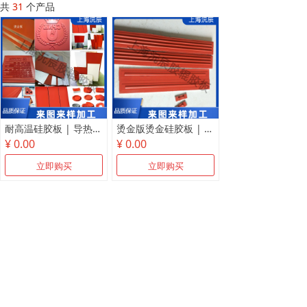
共
31
个产品
耐高温硅胶板 | 导热快超耐压 · 进口原料 · 来图来样定制 · 上海沅辰
烫金版烫金硅胶板 | 质优耐用 · FDA认证 · 进口原料 · 上海沅辰
¥ 0.00
¥ 0.00
立即购买
立即购买
上一页
1
/
16
下一页
网站首页
关于我们
新闻资讯
产品中心
联系我们
版权所有：上海沅辰胶辊胶板