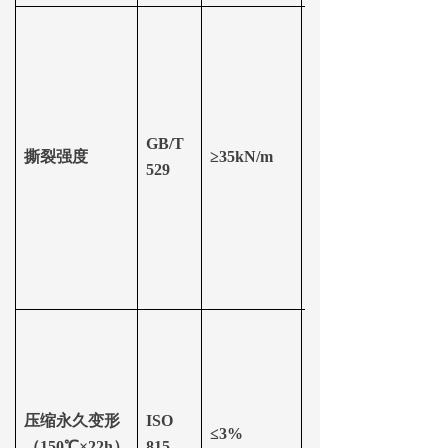
GB/T
撕裂强度
≥35kN/m
≥20kN/m
529
压缩永久变形
ISO
≤3%
≤8%
（
150℃×22h）
815