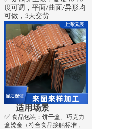
度可调，平面
曲面
异形均
/
/
可做，
天交货
3
适用场景
✅
食品包装：饼干盒、巧克力
盒烫金（符合食品接触标准，