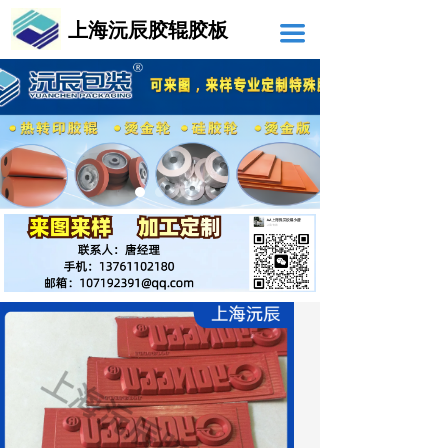
上海沅辰胶辊胶板
끀