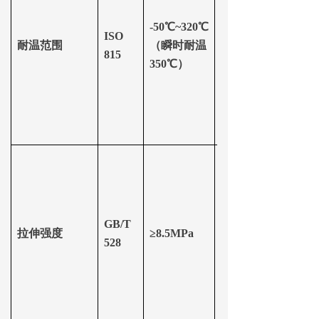
-50℃~3
2
0℃
ISO
耐温范围
（瞬时耐温
≤200℃
815
35
0℃）
GB/T
拉伸强度
≥8.5MPa
≥5.0MPa
528