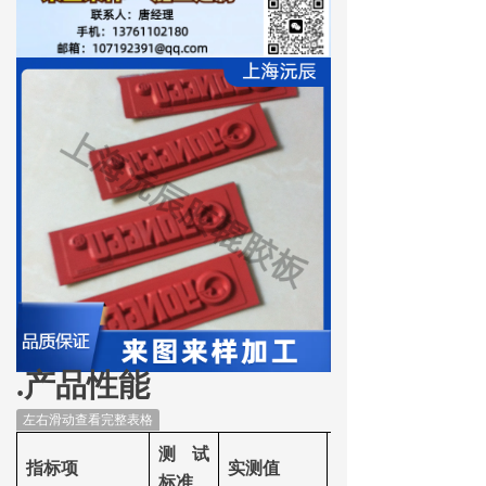
.产品性能
左右滑动查看完整表格
测试
行业平
指标项
实测值
标准
均水平