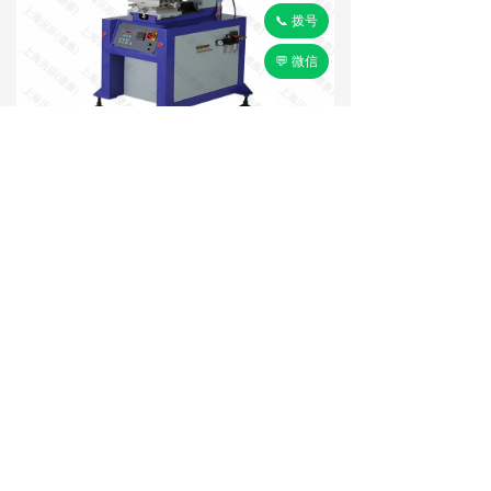
📞 拨号
💬 微信
定制流程
发需求：提供图纸
样品，
/
说明尺寸、硬度、用途
等。图文字母硅胶板需提
供详细准确的
等矢量图文
PDF\CDR\AI\RAR
件。
出方案：技术人员
小时
24
内出定制方案
报价。
+
出货：
天内发出。
2
批量出货：按之前首块产