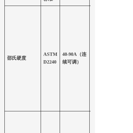
60-
ASTM
40-90A（连
邵氏硬度
70A（固
D2240
续可调）
定）