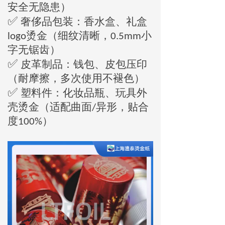
安全无隐患）
✅
奢侈品包装：香水盒、礼盒
烫金（细纹清晰，
小
logo
0.5mm
字无锯齿）
✅
皮革制品：钱包、皮包压印
（耐摩擦，多次使用不褪色）
✅
塑料件：化妆品瓶、玩具外
壳烫金（适配曲面
异形，贴合
/
度
）
100%