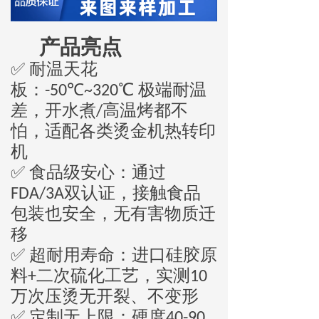
产品亮点
✅ 耐温天花
板：
℃
℃ 极端耐温
-50
~320
差，开水煮
高温烤都不
/
怕，适配各类烫金机热转印
机
✅ 食品级安心：通过
双认证，接触食品
FDA/3A
包装也安全，无有害物质迁
移
✅ 超耐用寿命：进口硅胶原
料
二次硫化工艺，实测
+
10
万次压烫无开裂、不变形
✅ 定制无上限：硬度
40-90