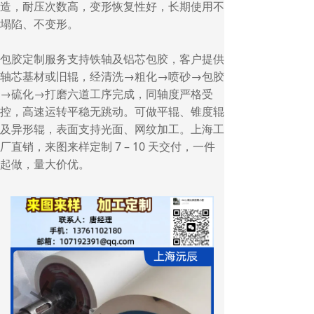
造，耐压次数高，变形恢复性好，长期使用不
塌陷、不变形。
包胶定制服务支持铁轴及铝芯包胶，客户提供
轴芯基材或旧辊，经清洗→粗化→喷砂→包胶
→硫化→打磨六道工序完成，同轴度严格受
控，高速运转平稳无跳动。可做平辊、锥度辊
及异形辊，表面支持光面、网纹加工。上海工
厂直销，来图来样定制 7 – 10 天交付，一件
起做，量大价优。