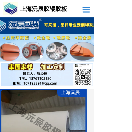
上海沅辰胶辊胶板
끀