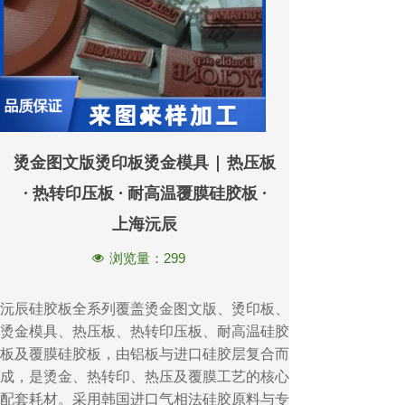
烫金图文版烫印板烫金模具 | 热压板
· 热转印压板 · 耐高温覆膜硅胶板 ·
上海沅辰
浏览量：
299
넶
沅辰硅胶板全系列覆盖烫金图文版、烫印板、
烫金模具、热压板、热转印压板、耐高温硅胶
板及覆膜硅胶板，由铝板与进口硅胶层复合而
成，是烫金、热转印、热压及覆膜工艺的核心
配套耗材。采用韩国进口气相法硅胶原料与专