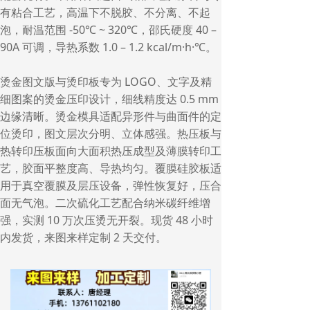
有粘合工艺，高温下不脱胶、不分离、不起
泡，耐温范围 -50℃ ~ 320℃，邵氏硬度 40 –
90A 可调，导热系数 1.0 – 1.2 kcal/m·h·℃。
烫金图文版与烫印板专为 LOGO、文字及精
细图案的烫金压印设计，细线精度达 0.5 mm
边缘清晰。烫金模具适配异形件与曲面件的定
位烫印，图文层次分明、立体感强。热压板与
热转印压板面向大面积热压成型及薄膜转印工
艺，胶面平整度高、导热均匀。覆膜硅胶板适
用于真空覆膜及层压设备，弹性恢复好，压合
面无气泡。二次硫化工艺配合纳米碳纤维增
强，实测 10 万次压烫无开裂。现货 48 小时
内发货，来图来样定制 2 天交付。