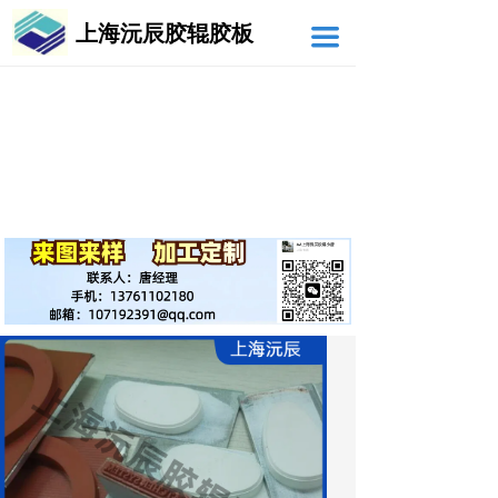
上海沅辰胶辊胶板
끀