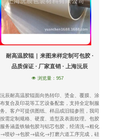
耐高温胶辊 | 来图来样定制可包胶 ·
品质保证 · 厂家直销 · 上海沅辰
浏览量：
957
넶
沅辰耐高温胶辊面向热转印、烫金、覆膜、涂
布复合及印花等工艺设备配套，支持全定制服
务。客户可提供图纸、样品或旧辊参照，我司
按需定制规格、硬度、造型及表面纹理。包胶
服务涵盖铁轴包胶与铝芯包胶，经清洗→粗化
→喷砂→包胶→硫化→打磨六道工序完成，硅