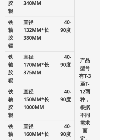
胶
340MM
辊
铁
直径
40-
轴
132MM
*
长
90
度
胶
380MM
辊
铁
直径
40-
产品
轴
170MM
*
长
90
度
型号
胶
375MM
有T
-3
辊
至T
-
铁
直径
40-
12
两
轴
150MM
*
长
90
度
种，
胶
1000MM
根据
辊
不同
需求
铁
直径
40-
而
轴
160MM
*
长
90
度
定。