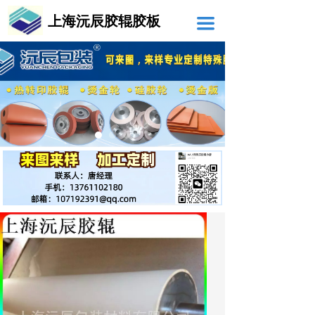
上海沅辰胶辊胶板
끀