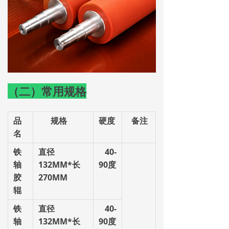
（二）
常用规格
品
规
格
硬
度
备
注
名
铁
直径
40-
轴
132MM
*
长
90
度
胶
270MM
辊
铁
直径
40-
轴
132MM
*
长
90
度