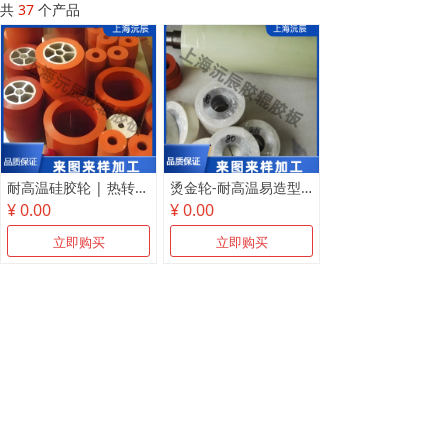
共
37
个产品
耐高温硅胶轮 | 热转印烫金专用 · 进口原料 · 弹性好高耐压 · 上海沅辰
烫金轮-耐高温易造型-上海定制批发
¥ 0.00
¥ 0.00
立即购买
立即购买
上一页
1
/
19
下一页
网站首页
关于我们
新闻资讯
产品中心
联系我们
版权所有：上海沅辰胶辊胶板